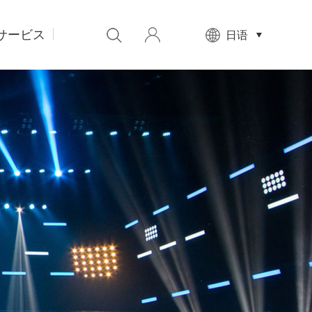
サービス
先
日语
设
置
数
据