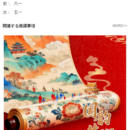
前：
六一
次：
五一
関連する推奨事項
MORE>>