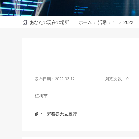
あなたの現在の場所：
ホーム
活動
年
2022
浏览次数：
0
发布日期：
2022-03-12
植树节
前：
穿着春天去履行