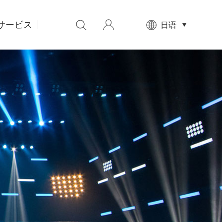
サービス
先
日语
设
置
数
据