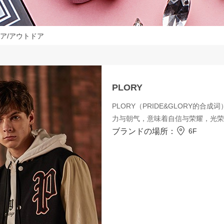
ア/アウトドア
PLORY
PLORY（PRIDE&GLORY的
力与朝气，意味着自信与荣耀，光荣
ブランドの場所：
6F