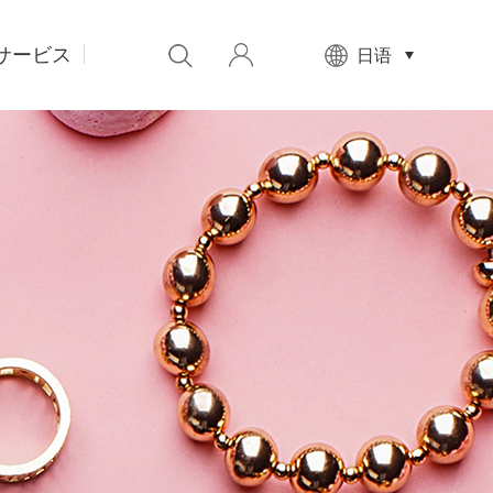
サービス
先
日语
设
置
数
据